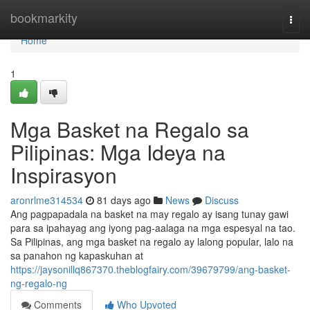
Home
bookmarkity
Togg
navi
Home
1
Mga Basket na Regalo sa
Pilipinas: Mga Ideya na
Inspirasyon
aronrlme314534
81 days ago
News
Discuss
Ang pagpapadala na basket na may regalo ay isang tunay gawi
para sa ipahayag ang iyong pag-aalaga na mga espesyal na tao.
Sa Pilipinas, ang mga basket na regalo ay lalong popular, lalo na
sa panahon ng kapaskuhan at
https://jaysonillq867370.theblogfairy.com/39679799/ang-basket-
ng-regalo-ng
Comments
Who Upvoted