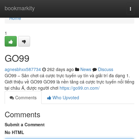
Home
bookmarkity
Togg
navi
Home
1
GO99
agnesbhxx587734
262 days ago
News
Discuss
GO99 – Sân chơi cá cược trực tuyến uy tín và giải trí đa dạng 1.
Giới thiệu về GO99 GO99 là nền tảng cá cược trực tuyến nổi tiếng
tại châu Á, được người chơi
https://go99.cn.com/
Comments
Who Upvoted
Comments
Submit a Comment
No HTML