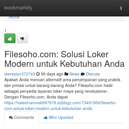
Home
bookmarkity
Togg
navi
Home
1
Filesoho.com: Solusi Loker
Modern untuk Kebutuhan Anda
steveyiyn372743
56 days ago
News
Discuss
Apakah Anda mencari alternatif area penyimpanan yang praktis
dan privasi untuk barang-barang Anda? Filesoho.com hadir
sebagai penyedia layanan loker maya yang revolusioner .
Dengan Filesoho.com, Anda dapat
https://haleemamxek997979.ezblogz.com/73491569/filesoho-
com-solusi-loker-modern-untuk-kebutuhan-anda
Comments
Who Upvoted