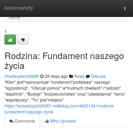
Home
bookmarkity
Togg
navi
Home
1
Rodzina: Fundament naszego
życia
charlieyple226688
28 days ago
News
Discuss
"Klan" jest"reprezentuje" fundament"podstawa" naszego
"egzystencji". "Oferuje pomoc" w"trudnych chwilach" i"radości"
"wspólnie". "Buduje" "bezpieczeństwo" oraz "uświadamia" "sens"
"współpracy". "To" jest"miejsce"
https://larissatzpc029387.mdkblog.com/48231341/rodzina-
fundament-naszego-życia
Comments
Who Upvoted