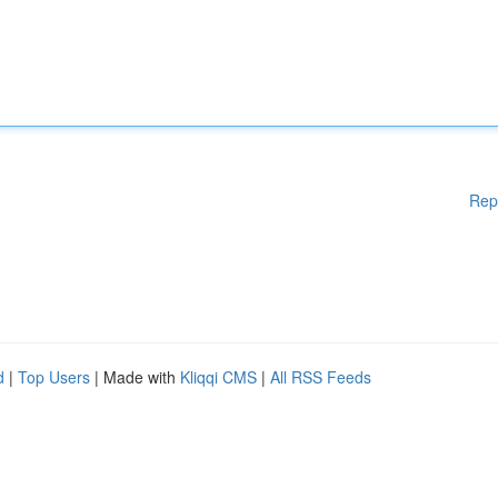
Rep
d
|
Top Users
| Made with
Kliqqi CMS
|
All RSS Feeds