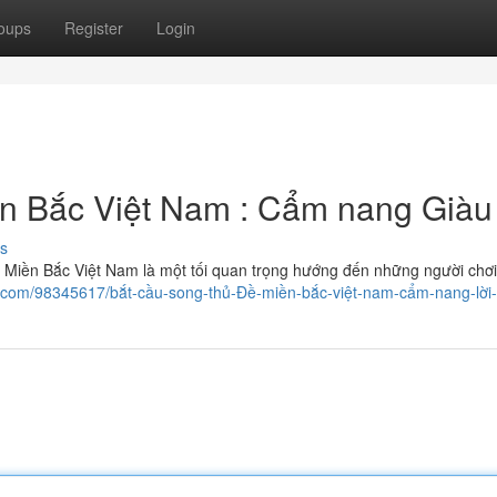
oups
Register
Login
n Bắc Việt Nam : Cẩm nang Giàu
s
Miền Bắc Việt Nam là một tối quan trọng hướng đến những người chơ
log.com/98345617/bắt-cầu-song-thủ-Đề-miền-bắc-việt-nam-cẩm-nang-lời-