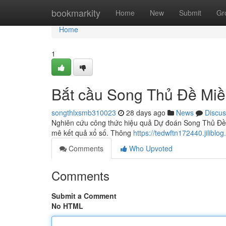
Home
bookmarkity
Home
New
Submit
Gr
Home
1
Bắt cầu Song Thủ Đề Miề
songthlxsmb310023
28 days ago
News
Discus
Nghiên cứu công thức hiệu quả Dự đoán Song Thủ Đề 
mê kết quả xổ số. Thông
https://tedwftn172440.jilib
Comments
Who Upvoted
Comments
Submit a Comment
No HTML