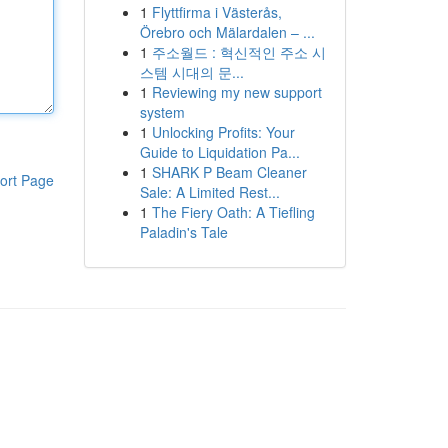
1
Flyttfirma i Västerås,
Örebro och Mälardalen – ...
1
주소월드 : 혁신적인 주소 시
스템 시대의 문...
1
Reviewing my new support
system
1
Unlocking Profits: Your
Guide to Liquidation Pa...
1
SHARK P Beam Cleaner
ort Page
Sale: A Limited Rest...
1
The Fiery Oath: A Tiefling
Paladin's Tale