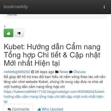
Home
bookmarkity
Togg
navi
Home
1
Kubet: Hướng dẫn Cẩm nang
Tổng hợp Chi tiết & Cập nhật
Mới nhất Hiện tại
nettietbgi686202
28 days ago
News
Discuss
Để giúp đỡ hỗ trợ trao đổi bạn hiểu rõ nắm vững thao tác với nền
tảng sân chơi website Kubet, chúng tôi cung cấp đưa ra chia sẻ
một hướng dẫn cẩm nang tổng hợp chi
https://haleemaldhk917102.blogprodesign.com/63558204/kubet-
hướng-dẫn-cẩm-nang-tổng-hợp-chi-tiết-cập-nhật-mới-nhất-hiện-
tại
Comments
Who Upvoted