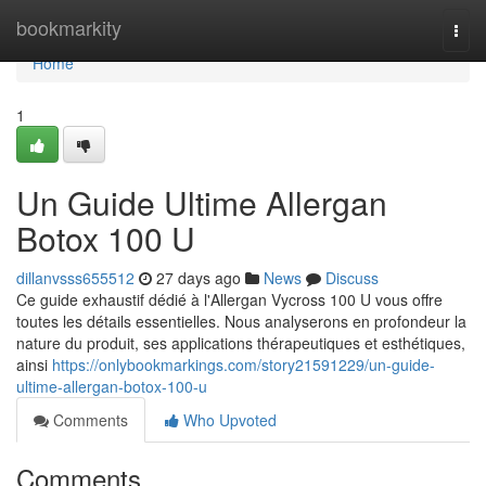
Home
bookmarkity
Togg
navi
Home
1
Un Guide Ultime Allergan
Botox 100 U
dillanvsss655512
27 days ago
News
Discuss
Ce guide exhaustif dédié à l'Allergan Vycross 100 U vous offre
toutes les détails essentielles. Nous analyserons en profondeur la
nature du produit, ses applications thérapeutiques et esthétiques,
ainsi
https://onlybookmarkings.com/story21591229/un-guide-
ultime-allergan-botox-100-u
Comments
Who Upvoted
Comments