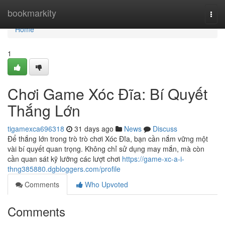
Home
bookmarkity
Togg
navi
Home
1
Chơi Game Xóc Đĩa: Bí Quyết
Thắng Lớn
tigamexca696318
31 days ago
News
Discuss
Để thắng lớn trong trò trò chơi Xóc Đĩa, bạn cần nắm vững một
vài bí quyết quan trọng. Không chỉ sử dụng may mắn, mà còn
cần quan sát kỹ lưỡng các lượt chơi
https://game-xc-a-i-
thng385880.dgbloggers.com/profile
Comments
Who Upvoted
Comments