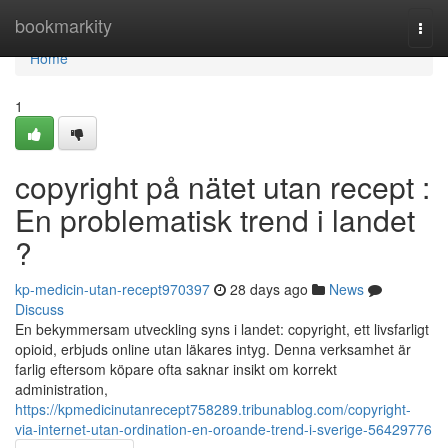
Home
bookmarkity
Togg
navi
Home
1
copyright på nätet utan recept :
En problematisk trend i landet
?
kp-medicin-utan-recept970397
28 days ago
News
Discuss
En bekymmersam utveckling syns i landet: copyright, ett livsfarligt
opioid, erbjuds online utan läkares intyg. Denna verksamhet är
farlig eftersom köpare ofta saknar insikt om korrekt
administration,
https://kpmedicinutanrecept758289.tribunablog.com/copyright-
via-internet-utan-ordination-en-oroande-trend-i-sverige-56429776