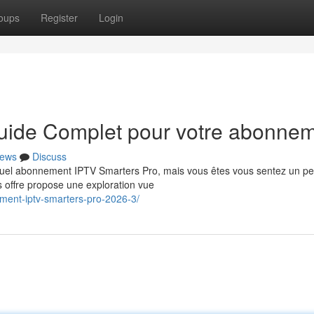
oups
Register
Login
Guide Complet pour votre abonne
ews
Discuss
tuel abonnement IPTV Smarters Pro, mais vous êtes vous sentez un p
s offre propose une exploration vue
ment-iptv-smarters-pro-2026-3/