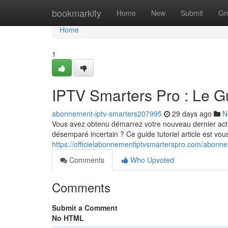
Home
bookmarkity
Home
New
Submit
Gr
Home
1
IPTV Smarters Pro : Le 
abonnement-iptv-smarters207995
29 days ago
N
Vous avez obtenu démarrez votre nouveau dernier ac
désemparé incertain ? Ce guide tutoriel article est vou
https://officielabonnementiptvsmarterspro.com/abonne
Comments
Who Upvoted
Comments
Submit a Comment
No HTML