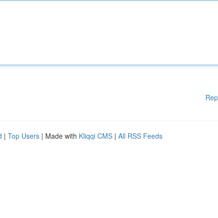
Rep
d
|
Top Users
| Made with
Kliqqi CMS
|
All RSS Feeds