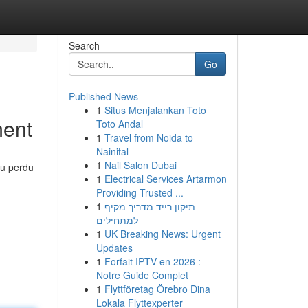
Search
Go
Published News
1
Situs Menjalankan Toto
ment
Toto Andal
1
Travel from Noida to
Nainital
1
Nail Salon Dubai
eu perdu
1
Electrical Services Artarmon
Providing Trusted ...
1
תיקון רייד מדריך מקיף
למתחילים
1
UK Breaking News: Urgent
Updates
1
Forfait IPTV en 2026 :
Notre Guide Complet
1
Flyttföretag Örebro Dina
Lokala Flyttexperter