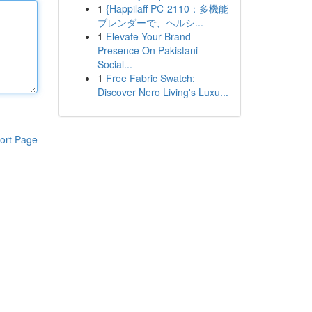
1
{Happilaff PC-2110：多機能
ブレンダーで、ヘルシ...
1
Elevate Your Brand
Presence On Pakistani
Social...
1
Free Fabric Swatch:
Discover Nero Living's Luxu...
ort Page