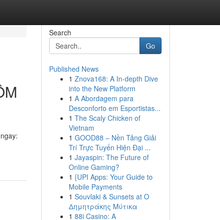
Search
Go
Published News
1
Znova168: A In-depth Dive
ÔM
into the New Platform
1
A Abordagem para
Desconforto em Esportistas...
1
The Scaly Chicken of
Vietnam
ngay:
1
GOOD88 – Nền Tảng Giải
Trí Trực Tuyến Hiện Đại ...
1
Jayaspin: The Future of
Online Gaming?
1
{UPI Apps: Your Guide to
Mobile Payments
1
Souvlaki & Sunsets at Ο
Δημητράκης Μύτικα
1
88i Casino: A