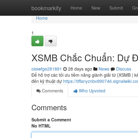
Home
bookmarkity
Home
New
Submit
Gr
Home
1
XSMB Chắc Chuẩn: Dự Đ
oisiwfge281881
28 days ago
News
Discuss
Để hỗ trợ các tối ưu tiềm năng giành giải từ {XSMB |
đến kỹ thuật dự
https://tiffanyznbv990746.signalwik
Comments
Who Upvoted
Comments
Submit a Comment
No HTML