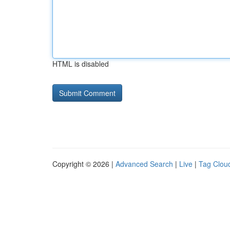
HTML is disabled
Copyright © 2026 |
Advanced Search
|
Live
|
Tag Clou