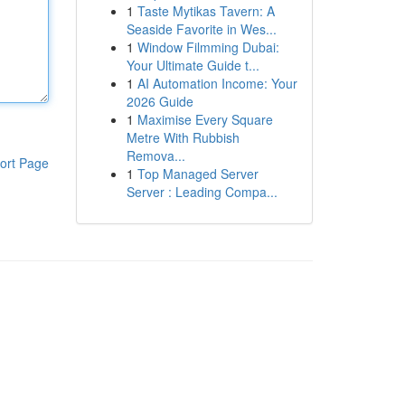
1
Taste Mytikas Tavern: A
Seaside Favorite in Wes...
1
Window Filmming Dubai:
Your Ultimate Guide t...
1
AI Automation Income: Your
2026 Guide
1
Maximise Every Square
Metre With Rubbish
Remova...
ort Page
1
Top Managed Server
Server : Leading Compa...