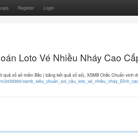
oups
Register
Login
oán Loto Vé Nhiều Nháy Cao Cấ
 kết quả xổ số miền Bắc | bảng kết quả xổ số), XSMB Chắc Chuẩn vinh
i.com/2436960/xsmb_siêu_chuẩn_soi_cầu_loto_vé_nhiều_nháy_Đỉnh_ca