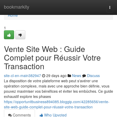
Home
bookmarkity
Togg
navi
Home
1
Vente Site Web : Guide
Complet pour Réussir Votre
Transaction
site-cl-en-main382947
29 days ago
News
Discuss
La disposition de votre plateforme web peut s'avérer une
opération complexe, mais avec une approche bien définie, vous
pouvez maximiser vos bénéfices et éviter les embûches. Ce guide
exhaustif explore les phases
https://opportunitbusiness894085.bloggip.com/42285656/vente-
site-web-guide-complet-pour-réussir-votre-transaction
Comments
Who Upvoted