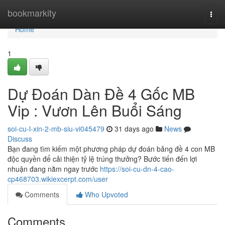
Home
bookmarkity
Togg
navi
Home
1
Dự Đoán Dàn Đề 4 Gốc MB
Vip : Vươn Lên Buổi Sáng
soi-cu-l-xin-2-mb-siu-vi045479
31 days ago
News
Discuss
Bạn đang tìm kiếm một phương pháp dự đoán bảng đề 4 con MB
độc quyền để cải thiện tỷ lệ trúng thưởng? Bước tiến đến lợi
nhuận đang nằm ngay trước
https://soi-cu-dn-4-cao-
cp468703.wikiexcerpt.com/user
Comments
Who Upvoted
Comments