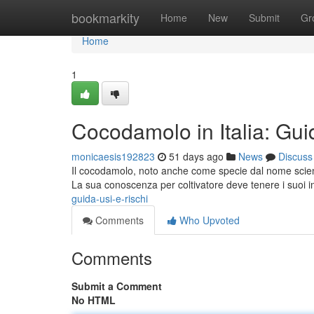
Home
bookmarkity
Home
New
Submit
Gr
Home
1
Cocodamolo in Italia: Gui
monicaesis192823
51 days ago
News
Discuss
Il cocodamolo, noto anche come specie dal nome scient
La sua conoscenza per coltivatore deve tenere i suoi 
guida-usi-e-rischi
Comments
Who Upvoted
Comments
Submit a Comment
No HTML