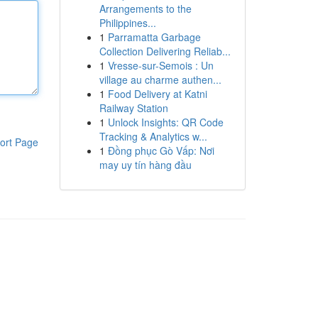
Arrangements to the
Philippines...
1
Parramatta Garbage
Collection Delivering Reliab...
1
Vresse-sur-Semois : Un
village au charme authen...
1
Food Delivery at Katni
Railway Station
1
Unlock Insights: QR Code
Tracking & Analytics w...
ort Page
1
Đồng phục Gò Vấp: Nơi
may uy tín hàng đầu