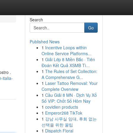
Search
Go
Published News
1
Incentive Loops within
Online Service Platforms...
1
Giải Lớp 8 Miền Bắc · Tiên
Đoán Kết Quả XSMB Tì...
1
The Rules of Set Collection:
stro .
A Comprehensive G...
italia-
1
Laser Tattoo Removal: Your
Complete Overview
1
Cầu Giải 8 MN · Dịch Vụ Xổ
Số VIP: Chốt Số Hôm Nay
1
covidien products
1
Emperor268 TikTok
1
강남 사무실 임대, 후회 없는
선택을 위한 꿀팁
1
Dispatch Floral