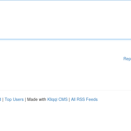
Rep
d
|
Top Users
| Made with
Kliqqi CMS
|
All RSS Feeds