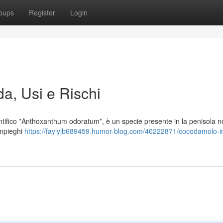
oups
Register
Login
da, Usi e Rischi
ifico *Anthoxanthum odoratum*, è un specie presente in la penisola no
impieghi
https://faylyjb689459.humor-blog.com/40222871/cocodamolo-in-