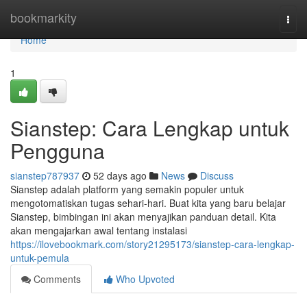
Home
bookmarkity
Togg
navi
Home
1
Sianstep: Cara Lengkap untuk
Pengguna
sianstep787937
52 days ago
News
Discuss
Sianstep adalah platform yang semakin populer untuk
mengotomatiskan tugas sehari-hari. Buat kita yang baru belajar
Sianstep, bimbingan ini akan menyajikan panduan detail. Kita
akan mengajarkan awal tentang instalasi
https://ilovebookmark.com/story21295173/sianstep-cara-lengkap-
untuk-pemula
Comments
Who Upvoted