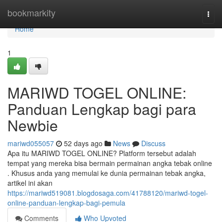
Home
bookmarkity
Togg
navi
Home
1
MARIWD TOGEL ONLINE:
Panduan Lengkap bagi para
Newbie
mariwd055057
52 days ago
News
Discuss
Apa itu MARIWD TOGEL ONLINE? Platform tersebut adalah
tempat yang mereka bisa bermain permainan angka tebak online
. Khusus anda yang memulai ke dunia permainan tebak angka,
artikel ini akan
https://mariwd519081.blogdosaga.com/41788120/mariwd-togel-
online-panduan-lengkap-bagi-pemula
Comments
Who Upvoted