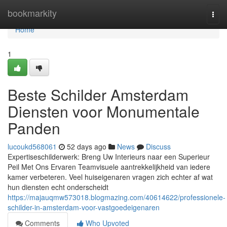
Home
bookmarkity
Togg
navi
Home
1
Beste Schilder Amsterdam
Diensten voor Monumentale
Panden
lucoukd568061
52 days ago
News
Discuss
Expertiseschilderwerk: Breng Uw Interieurs naar een Superieur
Peil Met Ons Ervaren Teamvisuele aantrekkelijkheid van iedere
kamer verbeteren. Veel huiseigenaren vragen zich echter af wat
hun diensten echt onderscheidt
https://majauqmw573018.blogmazing.com/40614622/professionele-
schilder-in-amsterdam-voor-vastgoedeigenaren
Comments
Who Upvoted