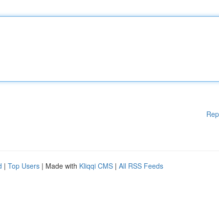
Rep
d
|
Top Users
| Made with
Kliqqi CMS
|
All RSS Feeds