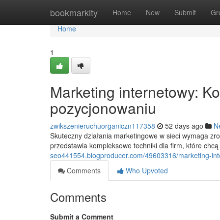
Home
bookmarkity
Home
New
Submit
Gr
Home
1
Marketing internetowy: K
pozycjonowaniu
zwikszenieruchuorganiczn117358
52 days ago
N
Skuteczny działania marketingowe w sieci wymaga zro
przedstawia kompleksowe techniki dla firm, które chc
seo441554.blogproducer.com/49603316/marketing-int
Comments
Who Upvoted
Comments
Submit a Comment