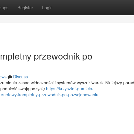
oups
Register
Login
ompletny przewodnik po
ews
Discuss
zumienia zasad widoczności i systemów wyszukiwarek. Niniejszy porad
ą podnieść swoją pozycję
https://krzysztof-gumiela-
ernetowy-kompletny-przewodnik-po-pozycjonowaniu