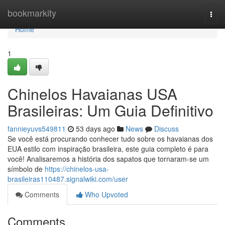
Home
bookmarkity
Togg
navi
Home
1
Chinelos Havaianas USA
Brasileiras: Um Guia Definitivo
fannieyuvs549811
53 days ago
News
Discuss
Se você está procurando conhecer tudo sobre os havaianas dos
EUA estilo com inspiração brasileira, este guia completo é para
você! Analisaremos a história dos sapatos que tornaram-se um
símbolo de
https://chinelos-usa-
brasileiras110487.signalwiki.com/user
Comments
Who Upvoted
Comments