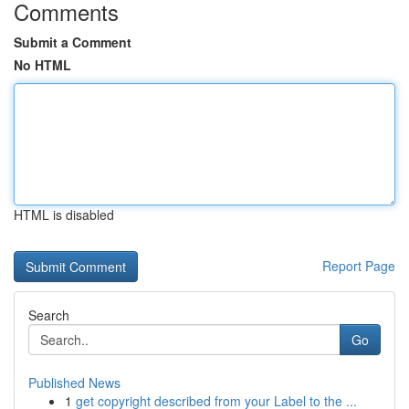
Comments
Submit a Comment
No HTML
HTML is disabled
Report Page
Search
Go
Published News
1
get copyright described from your Label to the ...