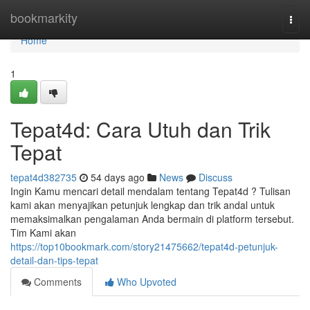
Home
bookmarkity
Togg
navi
Home
1
Tepat4d: Cara Utuh dan Trik
Tepat
tepat4d382735
54 days ago
News
Discuss
Ingin Kamu mencari detail mendalam tentang Tepat4d ? Tulisan
kami akan menyajikan petunjuk lengkap dan trik andal untuk
memaksimalkan pengalaman Anda bermain di platform tersebut.
Tim Kami akan
https://top10bookmark.com/story21475662/tepat4d-petunjuk-
detail-dan-tips-tepat
Comments
Who Upvoted