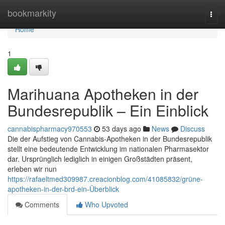
Home
bookmarkity
Togg
navi
Home
1
Marihuana Apotheken in der
Bundesrepublik – Ein Einblick
cannabispharmacy970553
53 days ago
News
Discuss
Die der Aufstieg von Cannabis-Apotheken in der Bundesrepublik
stellt eine bedeutende Entwicklung im nationalen Pharmasektor
dar. Ursprünglich lediglich in einigen Großstädten präsent,
erleben wir nun
https://rafaeltmed309987.creacionblog.com/41085832/grüne-
apotheken-in-der-brd-ein-Überblick
Comments
Who Upvoted