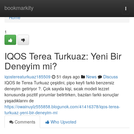
Home
bookmarkity
Togg
navi
Home
1
IQOS Terea Turkuaz: Yeni Bir
Deneyim mi?
iqostereaturkuaz185509
51 days ago
News
Discuss
IQOS ile Terea Turkuaz çeşidini, pipo keyfi farklı benzersiz
deneyim getiriyor ?. Çok sayıda kişi, sıcak modeli lezzet
konusunda pozitif yorumlar belirtirken, bazıları farklı sonuçlar
yaşadıklarını de
https://owainuylz555858.blogunok.com/41416378/iqos-terea-
turkuaz-yeni-bir-deneyim-mi
Comments
Who Upvoted