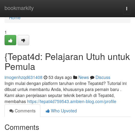
Home
bookmarkity
Togg
navi
Home
1
{Tepat4d: Pelajaran Utuh untuk
Pemula
imogenhzqd631408
53 days ago
News
Discuss
Ingin mulai dengan platform taruhan online Tepat4d? Tutorial ini
dibuat untuk membantu Anda, khususnya para pemain baru .
Kami akan penjelasan seputar teknik bertaruh di Tepat4d,
membahas
https://tepat4d759543.ambien-blog.com/profile
Comments
Who Upvoted
Comments