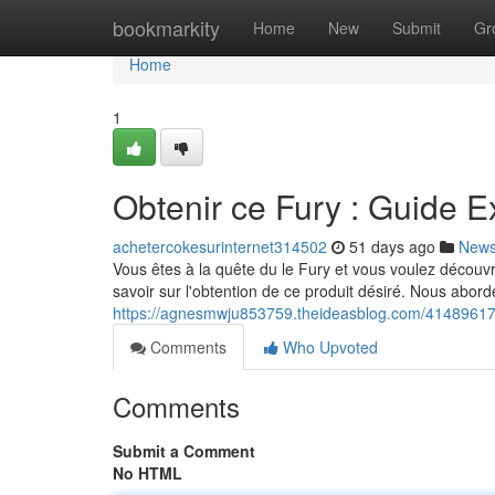
Home
bookmarkity
Home
New
Submit
Gr
Home
1
Obtenir ce Fury : Guide 
achetercokesurinternet314502
51 days ago
New
Vous êtes à la quête du le Fury et vous voulez découvr
savoir sur l'obtention de ce produit désiré. Nous abo
https://agnesmwju853759.theideasblog.com/41489617/p
Comments
Who Upvoted
Comments
Submit a Comment
No HTML