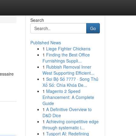
Search
Go
Published News
1
Liege Fighter Chickens
1
Finding the Best Office
Furnishings Suppli...
1
Rubbish Removal Inner
West Supporting Efficient...
cessaire
1
Soi Bộ Số 7777 · Song Thủ
Xổ Số: Chìa Khóa Đe...
1
Magento 2 Speed
Enhancement: A Complete
Guide
1
A Definitive Overview to
D&D Dice
1
Achieving competitive edge
through systematic i...
1
Tusport AI: Redefining