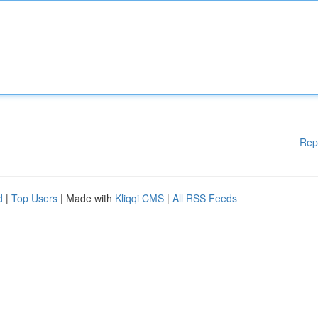
Rep
d
|
Top Users
| Made with
Kliqqi CMS
|
All RSS Feeds