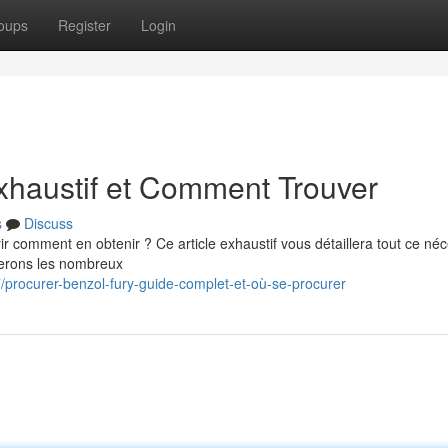
oups
Register
Login
Exhaustif et Comment Trouver
s
Discuss
ir comment en obtenir ? Ce article exhaustif vous détaillera tout ce né
rderons les nombreux
rocurer-benzol-fury-guide-complet-et-où-se-procurer