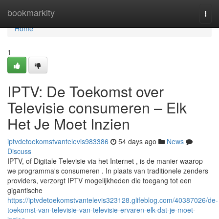
Home
bookmarkity
Togg
navi
Home
1
IPTV: De Toekomst over
Televisie consumeren – Elk
Het Je Moet Inzien
iptvdetoekomstvantelevis983386
54 days ago
News
Discuss
IPTV, of Digitale Televisie via het Internet , is de manier waarop
we programma's consumeren . In plaats van traditionele zenders
providers, verzorgt IPTV mogelijkheden die toegang tot een
gigantische
https://iptvdetoekomstvantelevis323128.glifeblog.com/40387026/de-
toekomst-van-televisie-van-televisie-ervaren-elk-dat-je-moet-