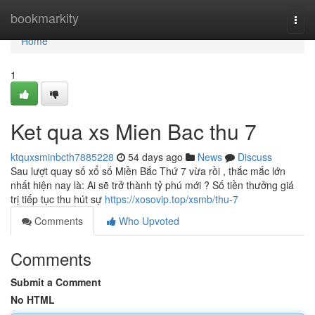
Home
bookmarkity
Togg
navi
Home
1
Ket qua xs Mien Bac thu 7
ktquxsminbcth7885228
54 days ago
News
Discuss
Sau lượt quay số xổ số Miền Bắc Thứ 7 vừa rồi , thắc mắc lớn
nhất hiện nay là: Ai sẽ trở thành tỷ phú mới ? Số tiền thưởng giá
trị tiếp tục thu hút sự
https://xosovip.top/xsmb/thu-7
Comments
Who Upvoted
Comments
Submit a Comment
No HTML