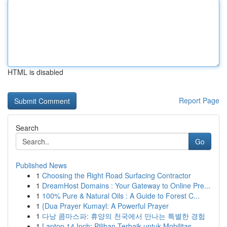
HTML is disabled
Report Page
Search
Go
Published News
1
Choosing the Right Road Surfacing Contractor
1
DreamHost Domains : Your Gateway to Online Pre...
1
100% Pure & Natural Oils : A Guide to Forest C...
1
{Dua Prayer Kumayl: A Powerful Prayer
1
다낭 콤마스파: 휴양의 천국에서 만나는 특별한 경험
1
Laptop 14 Inch: Pilihan Terbaik untuk Mobilitas...