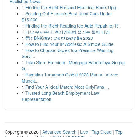
Published News
1
Finding the Right Portland Electrical Panel Upg...
1
Scoping Out Fresno's Best Used Cars Under
$15,000
1
Finding the Right Reading top Auto Repair for P...
1
다낭 수사우나: 현지인처럼 즐기는 힐링 타임
1
รีวิว BNK789 : เกมสล็อตสุดฮิต 2023
1
How to Find Your IP Address: A Simple Guide
1
How to Choose Naples top Pressure Washing
Servi...
1
Toko Store Premium : Mengapa Bandrolnya Gegap
G...
1
Ramalan Turnamen Global 2026 Mama Lauren:
Mungk...
1
Find Your A Ideal Match: Meet OnlyFans ...
1
Trusted Long Beach Employment Law
Representation
Copyright © 2026 |
Advanced Search
|
Live
|
Tag Cloud
|
Top