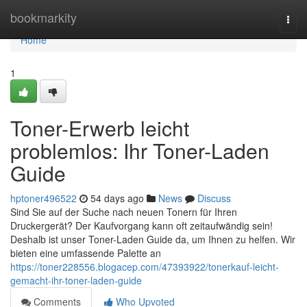
Home
bookmarkity
Togg
navi
Home
1
Toner-Erwerb leicht
problemlos: Ihr Toner-Laden
Guide
hptoner496522
54 days ago
News
Discuss
Sind Sie auf der Suche nach neuen Tonern für Ihren
Druckergerät? Der Kaufvorgang kann oft zeitaufwändig sein!
Deshalb ist unser Toner-Laden Guide da, um Ihnen zu helfen. Wir
bieten eine umfassende Palette an
https://toner228556.blogacep.com/47393922/tonerkauf-leicht-
gemacht-ihr-toner-laden-guide
Comments
Who Upvoted