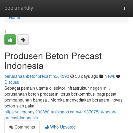
Home
bookmarkity
Togg
navi
Home
1
Produsen Beton Precast
Indonesia
perusahaanbetonprecastin564392
53 days ago
News
Discuss
Sebagai pemain utama di sektor infrastruktur negeri ini ,
perusahaan beton precast ini terus berkontribusi bagi pesat
pembangunan bangsa . Mereka menyediakan beragam inovasi
beton siap pakai
https://diegoonyi202880.tusblogos.com/41937075/pt-beton-
precast-indonesia
Comments
Who Upvoted