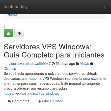
Home
bookmarkity
Togg
navi
Home
1
Servidores VPS Windows:
Guia Completo para Iniciantes
servidoresvpswindows599247
53 days ago
News
Discuss
Se você está aprendendo o universo dos servidores virtuais
dedicadas, um máquina VPS Windows representa uma excelente
alternativa para suas necessidades. Este manual abrangente
procura oferecer um resumo claro sobre
https://webhosting.mx/vps-windows
Comments
Who Upvoted