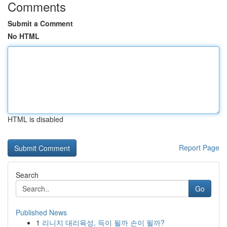
Comments
Submit a Comment
No HTML
HTML is disabled
Report Page
Search
Go
Published News
1
리니지 대리육성, 득이 될까 손이 될까?