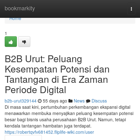
Home
bookmarkity
Togg
navi
Home
1
B2B Urut: Peluang
Kesempatan Potensi dan
Tantangan di Era Zaman
Periode Digital
b2b-urut329144
55 days ago
News
Discuss
Di masa saat kini, pertumbuhan perkembangan ekspansi digital
menawarkan membuka menyajikan peluang kesempatan potensi
besar bagi bisnis usaha perusahaan B2B Urut. Namun, tetapi
kendala tantangan hambatan juga terdapat.
https://robertqvfv681452.fliplife-wiki.com/user