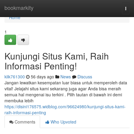
Home
bookmarkity
Togg
navi
Home
1
Kunjungi Situs Kami, Raih
Informasi Penting!
klik761300
56 days ago
News
Discuss
Jangan lewatkan kesempatan luar biasa untuk memperoleh data
vital! Jelajahi situs kami sekarang juga agar Anda bisa meraih
semua hal mengenai isu terkini . Pilih tautan di bawah ini demi
membuka lebih
https://disini176575.widblog.com/96624980/kunjungi-situs-kami-
raih-informasi-penting
Comments
Who Upvoted