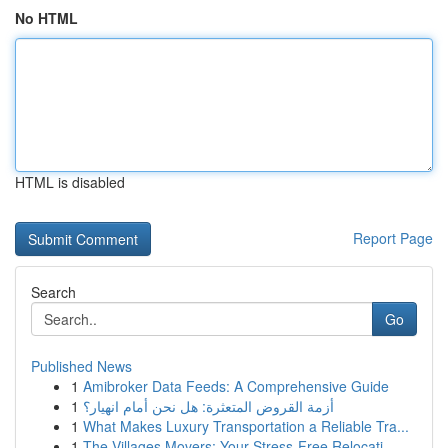
No HTML
HTML is disabled
Report Page
Search
Go
Published News
1
Amibroker Data Feeds: A Comprehensive Guide
1
أزمة القروض المتعثرة: هل نحن أمام انهيار؟
1
What Makes Luxury Transportation a Reliable Tra...
1
The Villages Movers: Your Stress-Free Relocati...