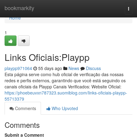
Home
bookmarkity
Togg
navi
Home
1
Links Oficiais:Playpp
playpp971064
55 days ago
News
Discuss
Esta página serve como hub oficial de verificação das nossas
redes e perfis externos, garantindo que você está seguindo os
canais oficiais da Playpp Canais Verificados: Website Oficial:
https://phoebeuvxn787323.suomiblog.com/links-oficiais-playpp-
55713379
Comments
Who Upvoted
Comments
Submit a Comment