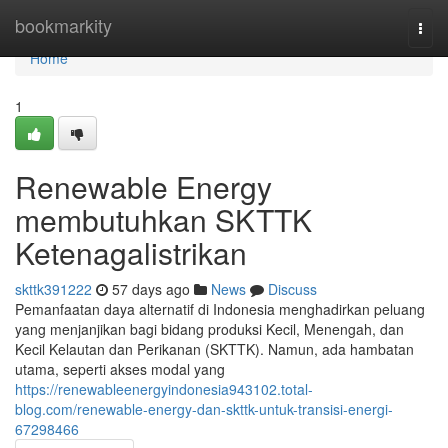
Home
bookmarkity
Togg
navi
Home
1
Renewable Energy
membutuhkan SKTTK
Ketenagalistrikan
skttk391222
57 days ago
News
Discuss
Pemanfaatan daya alternatif di Indonesia menghadirkan peluang
yang menjanjikan bagi bidang produksi Kecil, Menengah, dan
Kecil Kelautan dan Perikanan (SKTTK). Namun, ada hambatan
utama, seperti akses modal yang
https://renewableenergyindonesia943102.total-
blog.com/renewable-energy-dan-skttk-untuk-transisi-energi-
67298466