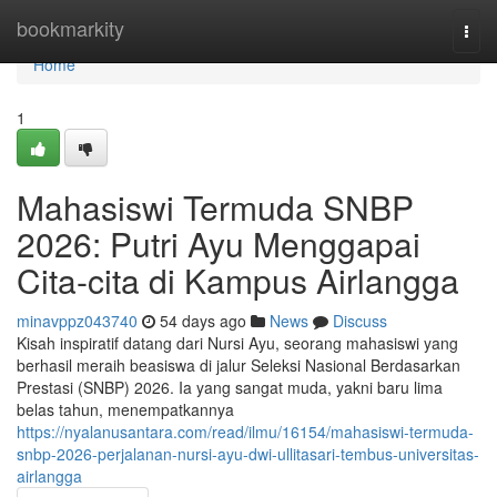
Home
bookmarkity
Togg
navi
Home
1
Mahasiswi Termuda SNBP
2026: Putri Ayu Menggapai
Cita-cita di Kampus Airlangga
minavppz043740
54 days ago
News
Discuss
Kisah inspiratif datang dari Nursi Ayu, seorang mahasiswi yang
berhasil meraih beasiswa di jalur Seleksi Nasional Berdasarkan
Prestasi (SNBP) 2026. Ia yang sangat muda, yakni baru lima
belas tahun, menempatkannya
https://nyalanusantara.com/read/ilmu/16154/mahasiswi-termuda-
snbp-2026-perjalanan-nursi-ayu-dwi-ullitasari-tembus-universitas-
airlangga