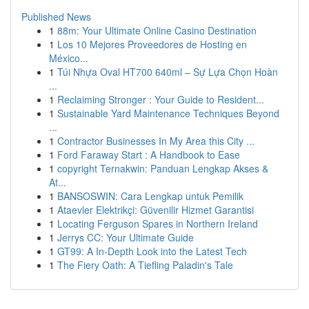
Published News
1
88m: Your Ultimate Online Casino Destination
1
Los 10 Mejores Proveedores de Hosting en
México...
1
Túi Nhựa Oval HT700 640ml – Sự Lựa Chọn Hoàn
...
1
Reclaiming Stronger : Your Guide to Resident...
1
Sustainable Yard Maintenance Techniques Beyond
...
1
Contractor Businesses In My Area this City ...
1
Ford Faraway Start : A Handbook to Ease
1
copyright Ternakwin: Panduan Lengkap Akses &
At...
1
BANSOSWIN: Cara Lengkap untuk Pemilik
1
Ataevler Elektrikçi: Güvenilir Hizmet Garantisi
1
Locating Ferguson Spares in Northern Ireland
1
Jerrys CC: Your Ultimate Guide
1
GT99: A In-Depth Look into the Latest Tech
1
The Fiery Oath: A Tiefling Paladin's Tale