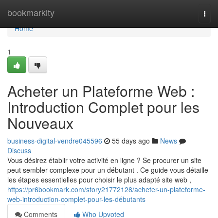
Home
bookmarkity
Togg
navi
Home
1
Acheter un Plateforme Web :
Introduction Complet pour les
Nouveaux
business-digital-vendre045596
55 days ago
News
Discuss
Vous désirez établir votre activité en ligne ? Se procurer un site
peut sembler complexe pour un débutant . Ce guide vous détaille
les étapes essentielles pour choisir le plus adapté site web ,
https://pr6bookmark.com/story21772128/acheter-un-plateforme-
web-introduction-complet-pour-les-débutants
Comments
Who Upvoted