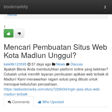
Home
bookmarkity
Togg
navi
Home
1
Mencari Pembuatan Situs Web
Kota Madiun Unggul?
kalelitk123595
57 days ago
News
Discuss
Apakah Bisnis Anda membutuhkan platform online yang kekinian?
Cobalah untuk memilih layanan pembuatan aplikasi web terbaik di
Madiun! Kami menawarkan ragam solusi yang dibuat untuk
mencapai kebutuhan perusahaan.
https://webookmarks.com/story7228434/ingin-jasa-situs-web-
madiun-terbaik
Comments
Who Upvoted