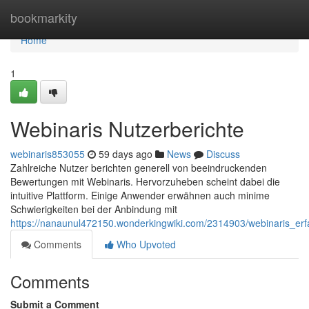
Home
bookmarkity
Home
1
Webinaris Nutzerberichte
webinaris853055
59 days ago
News
Discuss
Zahlreiche Nutzer berichten generell von beeindruckenden
Bewertungen mit Webinaris. Hervorzuheben scheint dabei die
intuitive Plattform. Einige Anwender erwähnen auch minime
Schwierigkeiten bei der Anbindung mit
https://nanaunul472150.wonderkingwiki.com/2314903/webinaris_er
Comments
Who Upvoted
Comments
Submit a Comment