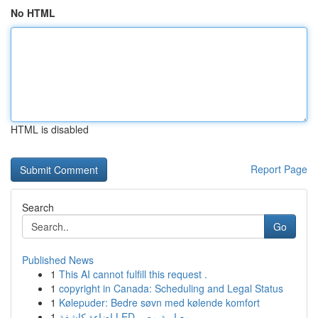
No HTML
HTML is disabled
Report Page
Search
Go
Published News
1
This AI cannot fulfill this request .
1
copyright in Canada: Scheduling and Legal Status
1
Kølepuder: Bedre søvn med kølende komfort
1
إضاءة كاشفة LED معيارية مصر