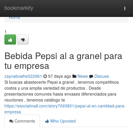
Home
bookmarkity
Togg
navi
Home
1
Bebida Pepsi al a granel para
tu empresa
zaynabxwhe522961
57 days ago
News
Discuss
Si buscas abastecerte Pepsi a granel , tenemos competitivos
costos y una amplia variedad de productos . Desde
presentaciones comunes hasta envases diferenciados para
reuniones , tenemos catálogo te
https://esocialmall.com/story7093851/pepsi-al-en-cantidad-para-
empresa
Comments
Who Upvoted