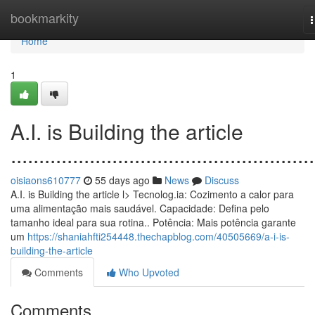
Home
bookmarkity
n
Home
1
A.I. is Building the article
......................................................
oisiaons610777
55 days ago
News
Discuss
A.I. is Building the article l> Tecnolog.ia: Cozimento a calor para
uma alimentação mais saudável. Capacidade: Defina pelo
tamanho ideal para sua rotina.. Potência: Mais potência garante
um
https://shaniahfti254448.thechapblog.com/40505669/a-i-is-
building-the-article
Comments
Who Upvoted
Comments