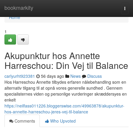
Home
bookmarkity
Togg
navi
Home
1
Akupunktur hos Annette
Harreschou: Din Vej til Balance
carlyurht923381
56 days ago
News
Discuss
Hos Harreschou Annette tilbydes erfaren nålebehandling som en
alternativ tilgang til at opnå vores generelle sundhed . Gennem
specialisternes viden og personlige vurderinger skræddersyes en
enkelt
https://neilfass011226.bloggerswise.com/49963878/akupunktur-
hos-annette-harreschou-jeres-vej-til-balance
Comments
Who Upvoted