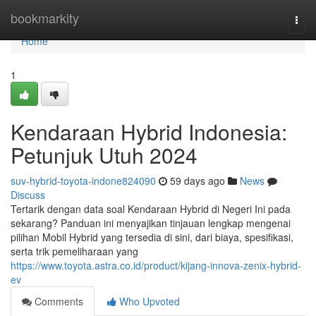
Home
bookmarkity
Togg
navi
Home
1
Kendaraan Hybrid Indonesia:
Petunjuk Utuh 2024
suv-hybrid-toyota-indone824090
59 days ago
News
Discuss
Tertarik dengan data soal Kendaraan Hybrid di Negeri Ini pada
sekarang? Panduan ini menyajikan tinjauan lengkap mengenai
pilihan Mobil Hybrid yang tersedia di sini, dari biaya, spesifikasi,
serta trik pemeliharaan yang
https://www.toyota.astra.co.id/product/kijang-innova-zenix-hybrid-
ev
Comments
Who Upvoted