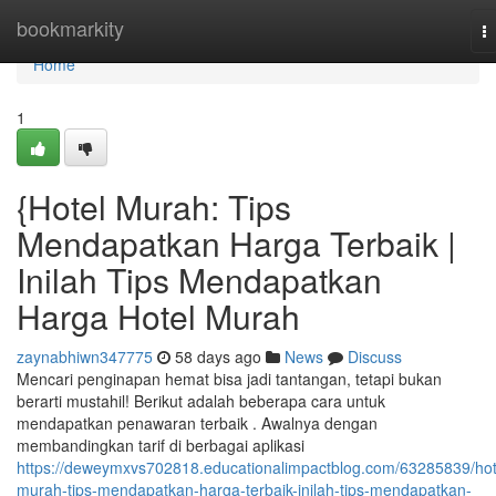
Home
bookmarkity
T
na
Home
1
{Hotel Murah: Tips
Mendapatkan Harga Terbaik |
Inilah Tips Mendapatkan
Harga Hotel Murah
zaynabhiwn347775
58 days ago
News
Discuss
Mencari penginapan hemat bisa jadi tantangan, tetapi bukan
berarti mustahil! Berikut adalah beberapa cara untuk
mendapatkan penawaran terbaik . Awalnya dengan
membandingkan tarif di berbagai aplikasi
https://deweymxvs702818.educationalimpactblog.com/63285839/hot
murah-tips-mendapatkan-harga-terbaik-inilah-tips-mendapatkan-