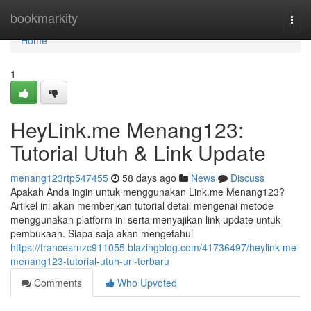
Home
bookmarkity
Togg
navi
Home
1
HeyLink.me Menang123:
Tutorial Utuh & Link Update
menang123rtp547455
58 days ago
News
Discuss
Apakah Anda ingin untuk menggunakan Link.me Menang123?
Artikel ini akan memberikan tutorial detail mengenai metode
menggunakan platform ini serta menyajikan link update untuk
pembukaan. Siapa saja akan mengetahui
https://francesrnzc911055.blazingblog.com/41736497/heylink-me-
menang123-tutorial-utuh-url-terbaru
Comments
Who Upvoted