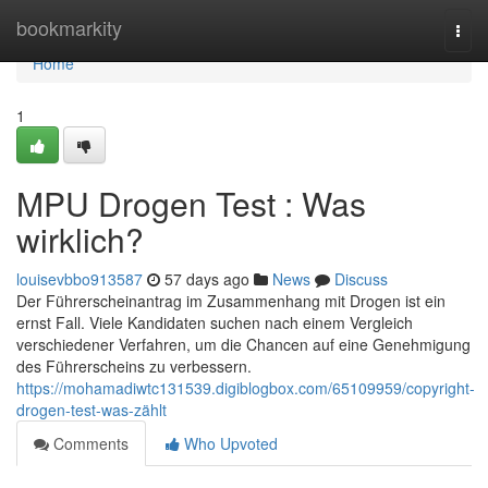
Home
bookmarkity
Togg
navi
Home
1
MPU Drogen Test : Was
wirklich?
louisevbbo913587
57 days ago
News
Discuss
Der Führerscheinantrag im Zusammenhang mit Drogen ist ein
ernst Fall. Viele Kandidaten suchen nach einem Vergleich
verschiedener Verfahren, um die Chancen auf eine Genehmigung
des Führerscheins zu verbessern.
https://mohamadiwtc131539.digiblogbox.com/65109959/copyright-
drogen-test-was-zählt
Comments
Who Upvoted