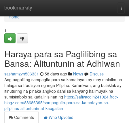
Home
bookmarkity
Togg
navi
Home
1
Haraya para sa Paglilibing sa
Bansa: Alituntunin at Adhiwan
sashamzvn506331
58 days ago
News
Discuss
Ang pagpili ng sampagita para sa kamatayan ay may malalim na
halaga sa tradisyon ng mga Pilipino. Karaniwan, ang bulaklak ay
itinuturing na pinaka angkop dahil sa kanyang halimuyak na
sumisimbolo sa kadalinisinan ng
https://safiyacdln241924.free-
blogz.com/88686395/sampaguita-para-sa-kamatayan-sa-
pilipinas-alituntunin-at-kaugalian
Comments
Who Upvoted