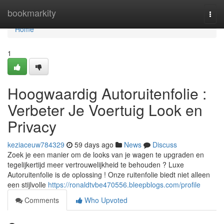
Home
bookmarkity
Togg
navi
Home
1
Hoogwaardig Autoruitenfolie :
Verbeter Je Voertuig Look en
Privacy
keziaceuw784329
59 days ago
News
Discuss
Zoek je een manier om de looks van je wagen te upgraden en
tegelijkertijd meer vertrouwelijkheid te behouden ? Luxe
Autoruitenfolie is de oplossing ! Onze ruitenfolie biedt niet alleen
een stijlvolle
https://ronaldtvbe470556.bleepblogs.com/profile
Comments
Who Upvoted