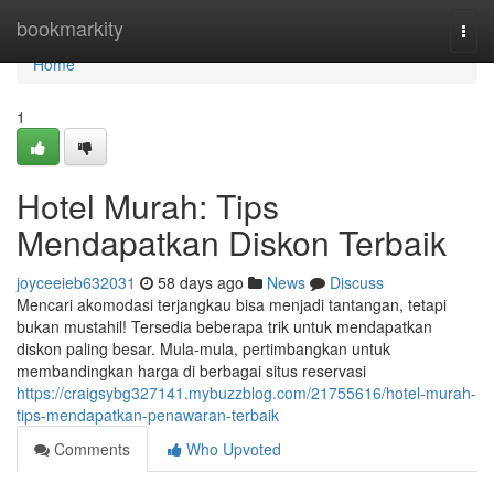
Home
bookmarkity
Togg
navi
Home
1
Hotel Murah: Tips
Mendapatkan Diskon Terbaik
joyceeieb632031
58 days ago
News
Discuss
Mencari akomodasi terjangkau bisa menjadi tantangan, tetapi
bukan mustahil! Tersedia beberapa trik untuk mendapatkan
diskon paling besar. Mula-mula, pertimbangkan untuk
membandingkan harga di berbagai situs reservasi
https://craigsybg327141.mybuzzblog.com/21755616/hotel-murah-
tips-mendapatkan-penawaran-terbaik
Comments
Who Upvoted