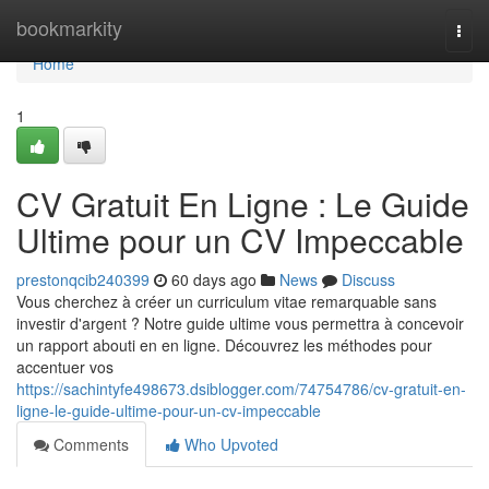
Home
bookmarkity
Togg
navi
Home
1
CV Gratuit En Ligne : Le Guide
Ultime pour un CV Impeccable
prestonqcib240399
60 days ago
News
Discuss
Vous cherchez à créer un curriculum vitae remarquable sans
investir d'argent ? Notre guide ultime vous permettra à concevoir
un rapport abouti en en ligne. Découvrez les méthodes pour
accentuer vos
https://sachintyfe498673.dsiblogger.com/74754786/cv-gratuit-en-
ligne-le-guide-ultime-pour-un-cv-impeccable
Comments
Who Upvoted