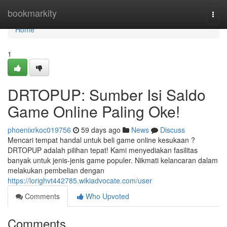
Home
bookmarkity
Togg
navi
Home
1
DRTOPUP: Sumber Isi Saldo
Game Online Paling Oke!
phoenixrkoc019756
59 days ago
News
Discuss
Mencari tempat handal untuk beli game online kesukaan ?
DRTOPUP adalah pilihan tepat! Kami menyediakan fasilitas
banyak untuk jenis-jenis game populer. Nikmati kelancaran dalam
melakukan pembelian dengan
https://lorighvt442785.wikiadvocate.com/user
Comments
Who Upvoted
Comments